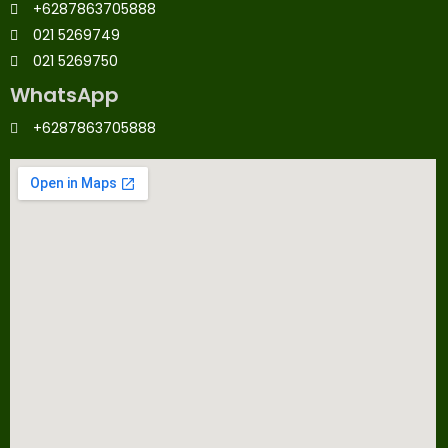
+6287863705888
021 5269749
021 5269750
WhatsApp
+6287863705888