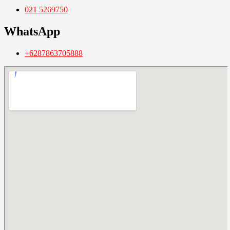
021 5269750
WhatsApp
+6287863705888