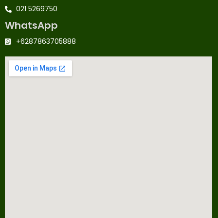
021 5269750
WhatsApp
+6287863705888