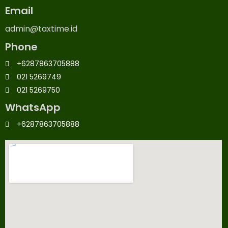
Email
admin@taxtime.id
Phone
+6287863705888
021 5269749
021 5269750
WhatsApp
+6287863705888