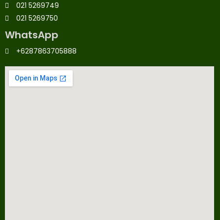
021 5269749
021 5269750
WhatsApp
+6287863705888