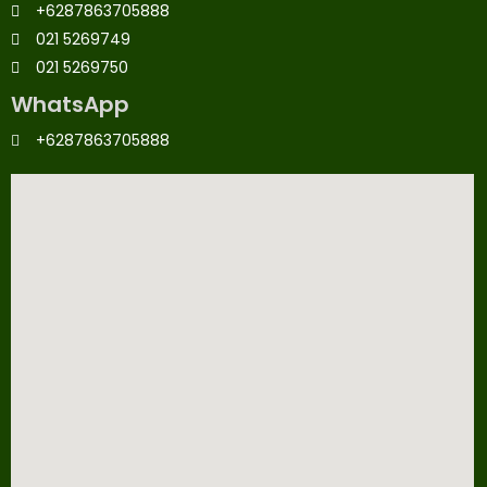
+6287863705888
021 5269749
021 5269750
WhatsApp
+6287863705888