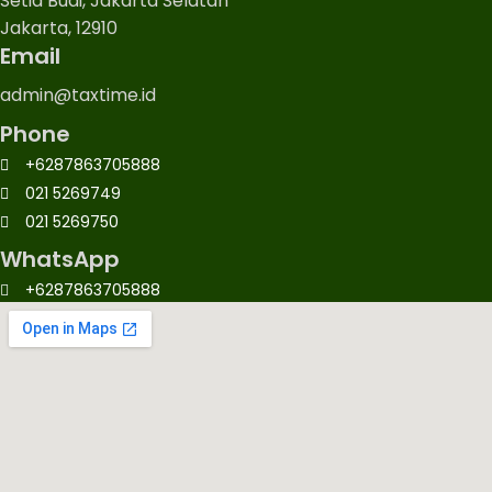
Setia Budi, Jakarta Selatan
Jakarta, 12910
Email
admin@taxtime.id
Phone
+6287863705888
021 5269749
021 5269750
WhatsApp
+6287863705888