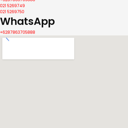
021 5269749
021 5269750
WhatsApp
+6287863705888